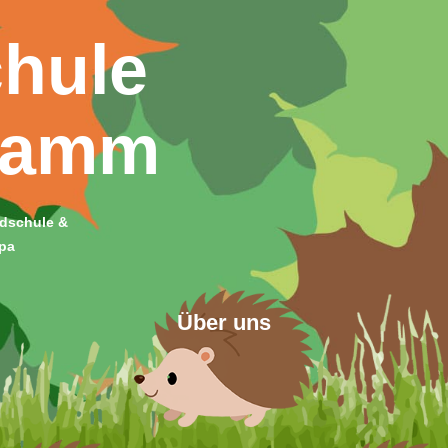
hule
damm
dschule &
pa
Über uns