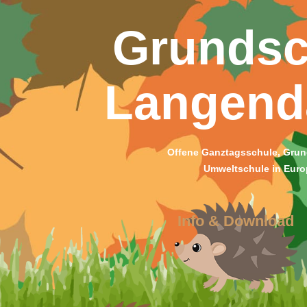
Grundsc
Langen
Offene Ganztagsschule, Grun
Umweltschule in Euro
Info & Download