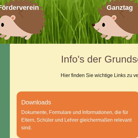
Förderverein
Ganztag
Info's der Grun
Hier finden Sie wichtige Links zu 
Downloads
Dokumente, Formulare und Informationen, die für
Eltern, Schüler und Lehrer gleichermaßen relevant
sind.