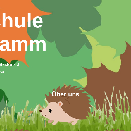
hule
damm
dschule &
pa
Über uns